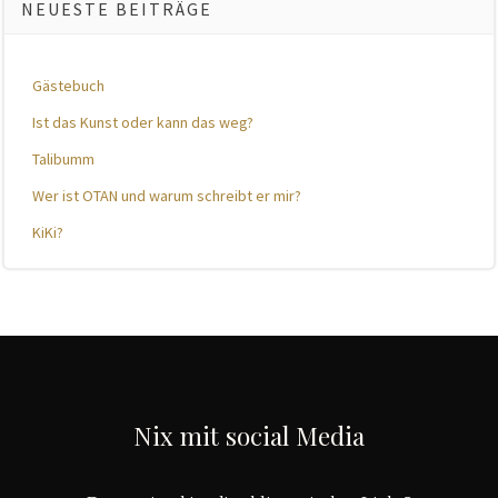
NEUESTE BEITRÄGE
Gästebuch
Ist das Kunst oder kann das weg?
Talibumm
Wer ist OTAN und warum schreibt er mir?
KiKi?
Nix mit social Media